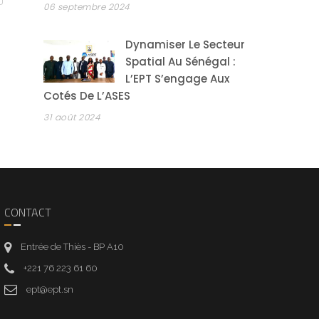
06 septembre 2024
Dynamiser Le Secteur
Spatial Au Sénégal :
L’EPT S’engage Aux
Cotés De L’ASES
31 août 2024
CONTACT
Entrée de Thiès - BP A10
+221 76 223 61 60
ept@ept.sn