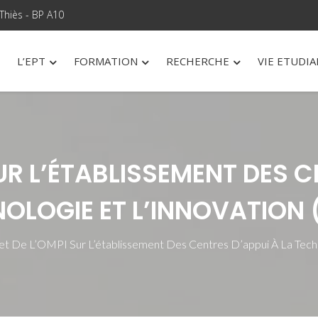
Thiès - BP A10
L’EPT
FORMATION
RECHERCHE
VIE ETUDI
UR L’ÉTABLISSEMENT DES C
OLOGIE ET L’INNOVATION 
et De L’OMPI Sur L’établissement Des Centres D’appui À La Techn