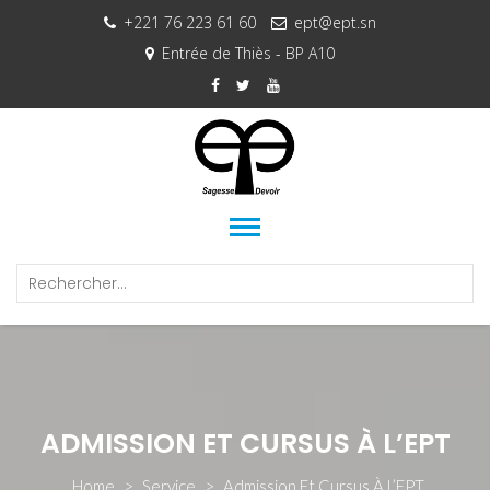
+221 76 223 61 60
ept@ept.sn
Entrée de Thiès - BP A10
ADMISSION ET CURSUS À L’EPT
Home
>
Service
>
Admission Et Cursus À L’EPT